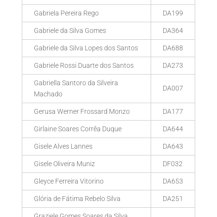
Gabriela Pereira Rego
DA199
Gabriele da Silva Gomes
DA364
Gabriele da Silva Lopes dos Santos
DA688
Gabriele Rossi Duarte dos Santos
DA273
Gabriella Santoro da Silveira
DA007
Machado
Gerusa Werner Frossard Monzo
DA177
Girlaine Soares Corrêa Duque
DA644
Gisele Alves Lannes
DA643
Gisele Oliveira Muniz
DF032
Gleyce Ferreira Vitorino
DA653
Glória de Fátima Rebelo Silva
DA251
Graziele Gomes Soares da Silva