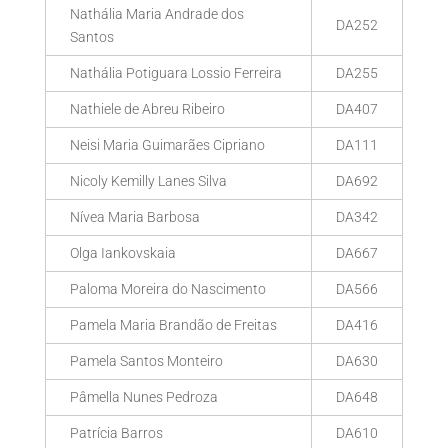
Nathália Maria Andrade dos
DA252
Santos
Nathália Potiguara Lossio Ferreira
DA255
Nathiele de Abreu Ribeiro
DA407
Neisi Maria Guimarães Cipriano
DA111
Nicoly Kemilly Lanes Silva
DA692
Nívea Maria Barbosa
DA342
Olga Iankovskaia
DA667
Paloma Moreira do Nascimento
DA566
Pamela Maria Brandão de Freitas
DA416
Pamela Santos Monteiro
DA630
Pâmella Nunes Pedroza
DA648
Patrícia Barros
DA610