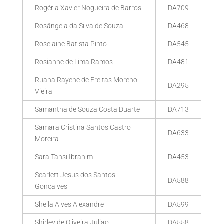
Rogéria Xavier Nogueira de Barros
DA709
Rosângela da Silva de Souza
DA468
Roselaine Batista Pinto
DA545
Rosianne de Lima Ramos
DA481
Ruana Rayene de Freitas Moreno
DA295
Vieira
Samantha de Souza Costa Duarte
DA713
Samara Cristina Santos Castro
DA633
Moreira
Sara Tansi Ibrahim
DA453
Scarlett Jesus dos Santos
DA588
Gonçalves
Sheila Alves Alexandre
DA599
Shirley de Oliveira Juliao
DA558