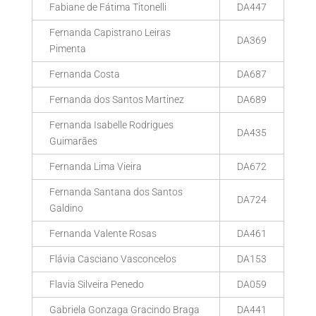
Fabiane de Fátima Titonelli
DA447
Fernanda Capistrano Leiras
DA369
Pimenta
Fernanda Costa
DA687
Fernanda dos Santos Martinez
DA689
Fernanda Isabelle Rodrigues
DA435
Guimarães
Fernanda Lima Vieira
DA672
Fernanda Santana dos Santos
DA724
Galdino
Fernanda Valente Rosas
DA461
Flávia Casciano Vasconcelos
DA153
Flavia Silveira Penedo
DA059
Gabriela Gonzaga Gracindo Braga
DA441