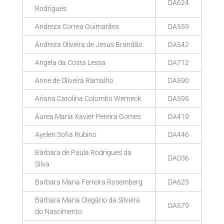
DA624
Rodrigues
Andreza Correa Guimarães
DA559
Andreza Oliveira de Jesus Brandão
DA542
Angela da Costa Lessa
DA712
Anne de Oliveira Ramalho
DA590
Ariana Carolina Colombo Werneck
DA595
Aurea Maria Xavier Pereira Gomes
DA419
Ayelen Sofia Rubino
DA446
Bárbara de Paula Rodrigues da
DA036
Silva
Barbara Maria Ferreira Rosemberg
DA623
Bárbara Maria Olegário da Silveira
DA579
do Nascimento