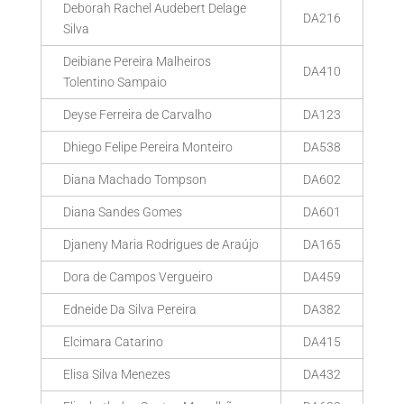
Deborah Rachel Audebert Delage
DA216
Silva
Deibiane Pereira Malheiros
DA410
Tolentino Sampaio
Deyse Ferreira de Carvalho
DA123
Dhiego Felipe Pereira Monteiro
DA538
Diana Machado Tompson
DA602
Diana Sandes Gomes
DA601
Djaneny Maria Rodrigues de Araújo
DA165
Dora de Campos Vergueiro
DA459
Edneide Da Silva Pereira
DA382
Elcimara Catarino
DA415
Elisa Silva Menezes
DA432