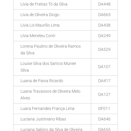
Lívia de Freitas Tó da Silva
DA448
Livia de Oliveira Diogo
DA663
Livia Lis Maurílio Lima
DA438
Lívia Meneleu Conti
DA249
Lorena Paulino de Oliveira Ramos
DA529
da Silva
Louise Silva dos Santos Munier
DA107
Silva
Luana de Paiva Ricardo
DA417
Luana Travassos de Oliveira Melo
DA127
Alves
Luara Fernandes França Lima
DF011
Luciana Justiniano Ribas
DA646
Luciana Sabino da Silva de Oliveira
DA655