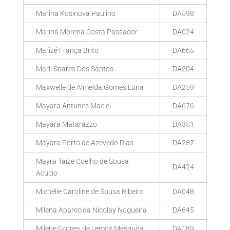
Marina Kosinova Paulino
DA598
Marina Morena Costa Passador
DA024
Marizé França Brito
DA665
Marli Soares Dos Santos
DA204
Maxwelle de Almeida Gomes Luna
DA259
Mayara Antunes Maciel
DA676
Mayara Matarazzo
DA351
Mayara Porto de Azevedo Dias
DA287
Mayra Taíze Coelho de Sousa
DA424
Acucio
Michelle Caroline de Sousa Ribeiro
DA048
Milena Aparecida Nicolay Nogueira
DA645
Milene Gomes de Lemos Mesquita
DA189