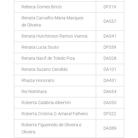
Rebeca Gomes Bricio
DF019
Renata Carvalho Maria Marques
DA557
de Oliveira
Renata Hutchinson Ramos Vianna
DA541
Renata Lucia Souto
DF039
Renata Nacif de Toledo Piza
DA028
Renata Suzano Candido
DA101
Rhaiza Honorato
DA431
Rie Nishihara
DA654
Roberta Calábria Albertim
DA050
Roberta Cristina O. Amaral Falheiro
DF022
Roberta Figueiredo de Oliveira e
DA389
Oliveira