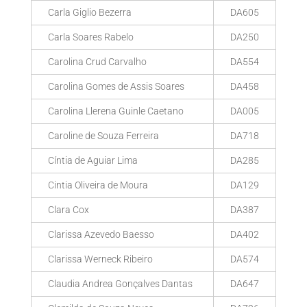
Carla Giglio Bezerra
DA605
Carla Soares Rabelo
DA250
Carolina Crud Carvalho
DA554
Carolina Gomes de Assis Soares
DA458
Carolina Llerena Guinle Caetano
DA005
Caroline de Souza Ferreira
DA718
Cíntia de Aguiar Lima
DA285
Cintia Oliveira de Moura
DA129
Clara Cox
DA387
Clarissa Azevedo Baesso
DA402
Clarissa Werneck Ribeiro
DA574
Claudia Andrea Gonçalves Dantas
DA647