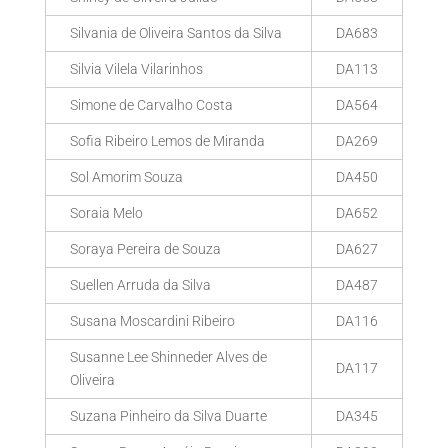
Silvania de Oliveira Santos da Silva
DA683
Silvia Vilela Vilarinhos
DA113
Simone de Carvalho Costa
DA564
Sofia Ribeiro Lemos de Miranda
DA269
Sol Amorim Souza
DA450
Soraia Melo
DA652
Soraya Pereira de Souza
DA627
Suellen Arruda da Silva
DA487
Susana Moscardini Ribeiro
DA116
Susanne Lee Shinneder Alves de
DA117
Oliveira
Suzana Pinheiro da Silva Duarte
DA345