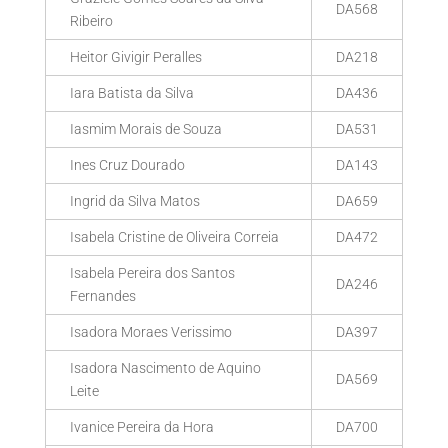
DA568
Ribeiro
Heitor Givigir Peralles
DA218
Iara Batista da Silva
DA436
Iasmim Morais de Souza
DA531
Ines Cruz Dourado
DA143
Ingrid da Silva Matos
DA659
Isabela Cristine de Oliveira Correia
DA472
Isabela Pereira dos Santos
DA246
Fernandes
Isadora Moraes Verissimo
DA397
Isadora Nascimento de Aquino
DA569
Leite
Ivanice Pereira da Hora
DA700