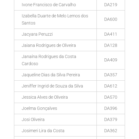
Ivone Francisco de Carvalho
DA219
Izabella Duarte de Melo Lemos dos
DA600
Santos
Jacyara Peruzzi
DA411
Jaiana Rodrigues de Oliveira
DA128
Janaína Rodrigues da Costa
DA409
Cardoso
Jaqueline Dias da Silva Pereira
DA357
Jeniffer Ingrid de Souza da Silva
DA612
Jessica Alves de Oliveira
DA570
Joelma Gonçalves
DA396
Josi Oliveira
DA379
Josimeri Lira da Costa
DA362