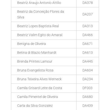
Beatriz Araujo Antonio Attilio
DA378
Beatriz da Conceição Flores da
DA207
Silva
Beatriz Lopes Baptista Real
DA313
Beatriz Valim Egito do Amaral
DA466
Benigna de Oliveira
DA671
Betina di Blazio Manhardt
DA613
Brenda Printes Lamour
DA445
Bruna Evangelista Rosa
DA604
Bruna Teixeira Alves Werneck
DA234
Camila Grisard Leite da Costa
DF003
Camila Pimentel de Oliveira
DA680
Carla da Silva Gonzalez
DA439