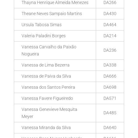
Thayna Henrique Almeida Menezes
DA266
Theane Neves Sampaio Martins
DA430
Ursula Tabosa Simas
DA464
Valeria Paladini Borges
DA214
Vanessa Carvalho da Paixão
DA236
Nogueira
Vanessa de Lima Bezerra
DA338
Vanessa de Paiva da Silva
DA666
Vanessa dos Santos Pereira
DA698
Vanessa Favere Figueiredo
DA571
Vanessa Genevieve Mesquita
DA485
Meyer
Vanessa Miranda da Silva
DA640