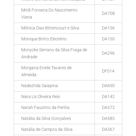
Miriã Fonseca Do Nascimento
DA708
Viana
Mônica Dias Bittencourt e Silva
DA156
Monique Britto Eleotério
DA150
Monycke Serrano da Silva Fraga de
DA296
Andrade
Morgana Eneile Tavares de
DF014
Almeida
Nadezhda Saiapina
DA690
Nara Lis Oliveira Reis
DA142
Narah Faustino da Penha
DA572
Natália da Silva Gonçalves
DA585
Natália de Campos da Silva
DA567