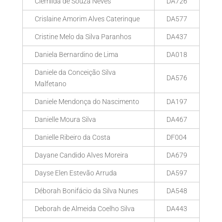
Clemilda de Souza Neves
DA726
Crislaine Amorim Alves Caterinque
DA577
Cristine Melo da Silva Paranhos
DA437
Daniela Bernardino de Lima
DA018
Daniele da Conceição Silva
DA576
Malfetano
Daniele Mendonça do Nascimento
DA197
Danielle Moura Silva
DA467
Danielle Ribeiro da Costa
DF004
Dayane Candido Alves Moreira
DA679
Dayse Elen Estevão Arruda
DA597
Déborah Bonifácio da Silva Nunes
DA548
Deborah de Almeida Coelho Silva
DA443