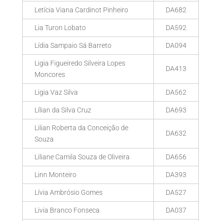
Letícia Viana Cardinot Pinheiro
DA682
Lia Turon Lobato
DA592
Lídia Sampaio Sá Barreto
DA094
Ligia Figueiredo Silveira Lopes
DA413
Moncores
Ligia Vaz Silva
DA562
Lílian da Silva Cruz
DA693
Lilian Roberta da Conceição de
DA632
Souza
Liliane Camila Souza de Oliveira
DA656
Linn Monteiro
DA393
Lívia Ambrósio Gomes
DA527
Livia Branco Fonseca
DA037