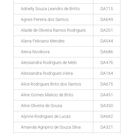
Adrielly Souza Leandro de Britto
DA715
Agnes Pereira dos Santos
DA649
Alaíde de Oliveira Ramos Rodrigues
DA201
Alana Feliciano Mendes
DA544
Alena Novikova
DA686
Alessandra Rodrigues de Melo
DA476
Alessandra Rodrigues Vieira
DA164
Alice Rodrigues Brito dos Santos
DA675
Aline Gomes Malicio de Brito
DA451
Aline Oliveira de Sousa
DA350
Alynne Rodrigues de Lucas
DA662
Amanda Agripino de Souza Silva
DA321