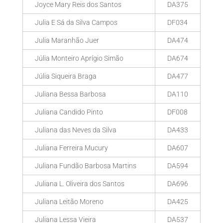
Joyce Mary Reis dos Santos
DA375
Julia E Sá da Silva Campos
DF034
Julia Maranhão Juer
DA474
Júlia Monteiro Aprígio Simão
DA674
Júlia Siqueira Braga
DA477
Juliana Bessa Barbosa
DA110
Juliana Candido Pinto
DF008
Juliana das Neves da Silva
DA433
Juliana Ferreira Mucury
DA607
Juliana Fundão Barbosa Martins
DA594
Juliana L. Oliveira dos Santos
DA696
Juliana Leitão Moreno
DA425
Juliana Lessa Vieira
DA537