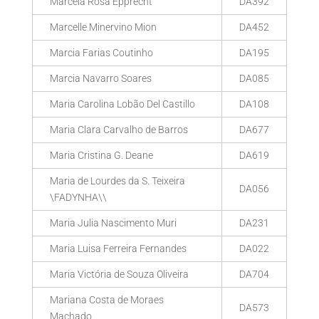
Marcela Rosa Epprecht
DA392
Marcelle Minervino Mion
DA452
Marcia Farias Coutinho
DA195
Marcia Navarro Soares
DA085
Maria Carolina Lobão Del Castillo
DA108
Maria Clara Carvalho de Barros
DA677
Maria Cristina G. Deane
DA619
Maria de Lourdes da S. Teixeira
DA056
\FADYNHA\\
Maria Julia Nascimento Muri
DA231
Maria Luisa Ferreira Fernandes
DA022
Maria Victória de Souza Oliveira
DA704
Mariana Costa de Moraes
DA573
Machado