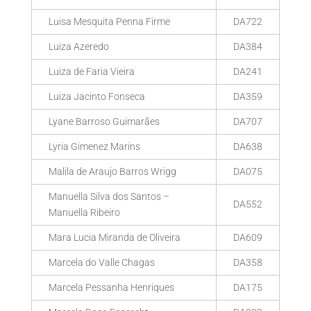
Luisa Mesquita Penna Firme
DA722
Luiza Azeredo
DA384
Luiza de Faria Vieira
DA241
Luiza Jacinto Fonseca
DA359
Lyane Barroso Guimarães
DA707
Lyria Gimenez Marins
DA638
Malila de Araujo Barros Wrigg
DA075
Manuella Silva dos Santos –
DA552
Manuella Ribeiro
Mara Lucia Miranda de Oliveira
DA609
Marcela do Valle Chagas
DA358
Marcela Pessanha Henriques
DA175