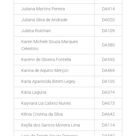
Juliana Martins Pereira
DA414
Juliana Silva de Andrade
DA020
Julieta Roitman
DA109
Karen Michele Souza Marques
DA380
Celestino
Karenn de Oliveira Fontella
DA593
Karina de Aquino Merçon
DA469
Karla Aparecida Bitetti Legey
DA105
Kátia Laguna
DA374
Kaynara Lia Calixto Nunes
DA673
Kênia Cristina da Silva
DA642
Keylla dos Santos Moreira Lima
DA114