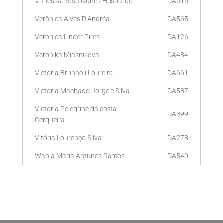
Vanessa Rosa Nunes Husbardo
DA616
Verônica Alves D’Andréa
DA565
Veronica Linder Pires
DA126
Veronika Miasnikova
DA484
Victória Brunholi Loureiro
DA661
Victoria Machado Jorge e Silva
DA587
Victoria Pelegrine da costa
DA399
Cerqueira
Vitória Lourenço Silva
DA278
Wania Maria Antunes Ramos
DA540