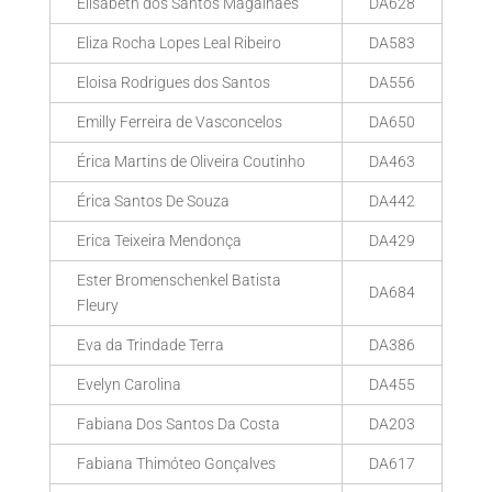
Elisabeth dos Santos Magalhães
DA628
Eliza Rocha Lopes Leal Ribeiro
DA583
Eloisa Rodrigues dos Santos
DA556
Emilly Ferreira de Vasconcelos
DA650
Érica Martins de Oliveira Coutinho
DA463
Érica Santos De Souza
DA442
Erica Teixeira Mendonça
DA429
Ester Bromenschenkel Batista
DA684
Fleury
Eva da Trindade Terra
DA386
Evelyn Carolina
DA455
Fabiana Dos Santos Da Costa
DA203
Fabiana Thimóteo Gonçalves
DA617