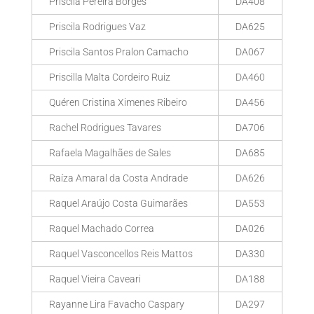
Priscila Pereira Borges
DA408
Priscila Rodrigues Vaz
DA625
Priscila Santos Pralon Camacho
DA067
Priscilla Malta Cordeiro Ruiz
DA460
Quéren Cristina Ximenes Ribeiro
DA456
Rachel Rodrigues Tavares
DA706
Rafaela Magalhães de Sales
DA685
Raíza Amaral da Costa Andrade
DA626
Raquel Araújo Costa Guimarães
DA553
Raquel Machado Correa
DA026
Raquel Vasconcellos Reis Mattos
DA330
Raquel Vieira Caveari
DA188
Rayanne Lira Favacho Caspary
DA297