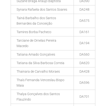
Suzane Braga Araújo Baptista
DA390
Synara Rafaela dos Santos Soares
DA248
Tainá Barbalho dos Santos
DA575
Bernardes da Conceição
Tamires Borba Pacheco
DA161
Tarciane de Ornelas Pereira
DA194
Macedo
Tatiana Amado Gonçalves
DA560
Tatiana da Silva Barbosa Correia
DA620
Thainara de Carvalho Moraes
DA428
Thaís Fernanda Venceslau Bispo
DA596
Maia
Thalya Gonçalves dos Santos
DA701
Flauzindo