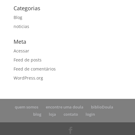
Categorias
Blog
noticias
Meta
Acessar
Feed de posts
Feed de comentários
WordPress.org
quem somos
encontre uma doula
biblioDoula
blog
loja
contato
login