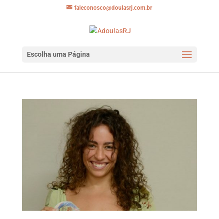
faleconosco@doulasrj.com.br
Escolha uma Página