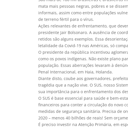
mata mais pessoas negras, pobres e se dissem
informais, assim como entre populações vulner
de terreno fértil para o vírus.
Ações relevantes de enfrentamento, que deveri
presidente Jair Bolsonaro. A ausência de coor
retidos são alguns exemplos. Essa desorientaç
letalidade da Covid-19 nas Américas, só compa
O presidente da república incentivou aglomer
como os povos indígenas. Não existe plano pa
população. Essas aberrações levaram à denún
Penal Internacional, em Haia, Holanda.
Diante disto, coube aos governadores, prefeit
tragédia que a nação vive. O SUS, nosso Siste
sua importância para o enfrentamento dos de
O SUS é base essencial para saúde e bem-esta
financeiros para conter a circulação do novo c
medidas de segurança sanitária. Precisa de 
2020 – menos 40 bilhões de reais! Sem orçamen
É preciso investir na Atenção Primária, em esp