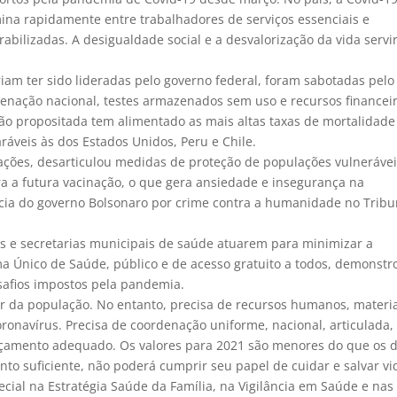
ina rapidamente entre trabalhadores de serviços essenciais e
abilizadas. A desigualdade social e a desvalorização da vida serv
am ter sido lideradas pelo governo federal, foram sabotadas pelo
denação nacional, testes armazenados sem uso e recursos financei
ão propositada tem alimentado as mais altas taxas de mortalidade
ráveis às dos Estados Unidos, Peru e Chile.
ações, desarticulou medidas de proteção de populações vulnerávei
ra a futura vacinação, o que gera ansiedade e insegurança na
cia do governo Bolsonaro por crime contra a humanidade no Tribu
os e secretarias municipais de saúde atuarem para minimizar a
ma Único de Saúde, público e de acesso gratuito a todos, demonstr
safios impostos pela pandemia.
r da população. No entanto, precisa de recursos humanos, materia
oronavírus. Precisa de coordenação uniforme, nacional, articulada,
orçamento adequado. Os valores para 2021 são menores do que os 
to suficiente, não poderá cumprir seu papel de cuidar e salvar vi
ecial na Estratégia Saúde da Família, na Vigilância em Saúde e nas