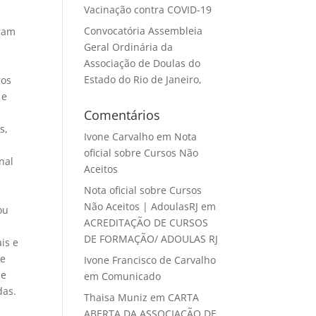
Vacinação contra COVID-19
Convocatória Assembleia
iram
Geral Ordinária da
Associação de Doulas do
Estado do Rio de Janeiro,
ros
 e
Comentários
s,
Ivone Carvalho
em
Nota
oficial sobre Cursos Não
nal
Aceitos
Nota oficial sobre Cursos
Não Aceitos | AdoulasRJ
em
ou
ACREDITAÇÃO DE CURSOS
DE FORMAÇÃO/ ADOULAS RJ
is e
 e
Ivone Francisco de Carvalho
de
em
Comunicado
das.
Thaisa Muniz
em
CARTA
ABERTA DA ASSOCIAÇÃO DE