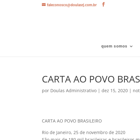
faleconosco@doulasrj.com.br
quem somos
CARTA AO POVO BRASI
por
Doulas Administrativo
|
dez 15, 2020
|
not
CARTA AO POVO BRASILEIRO
Rio de Janeiro, 25 de novembro de 2020
São mais de 180 mil brasileiras e brasileiros