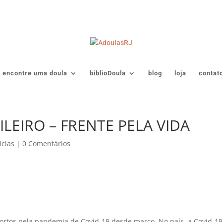
encontre uma doula
biblioDoula
blog
loja
contat
LEIRO – FRENTE PELA VIDA
icias
|
0 Comentários
 mortos pela pandemia de Covid-19 desde março. No país, a Covid-1